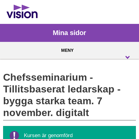
Mina sidor
MENY
Chefsseminarium -
Tillitsbaserat ledarskap -
bygga starka team. 7
november. digitalt
Kursen är genomförd